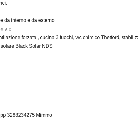
nci.
le da interno e da esterno
oniale
ntilazione forzata , cucina 3 fuochi, wc chimico Thetford, stabi
 solare Black Solar NDS
tsapp 3288234275 Mimmo