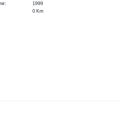
ne:
1999
0 Km