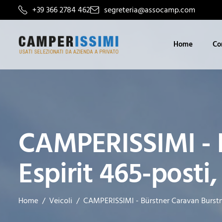
+39 366 2784 462
segreteria@assocamp.com
Home
Co
CAMPERISSIMI - B
Espirit 465-posti,
Home
Veicoli
CAMPERISSIMI - Bürstner Caravan Burstne