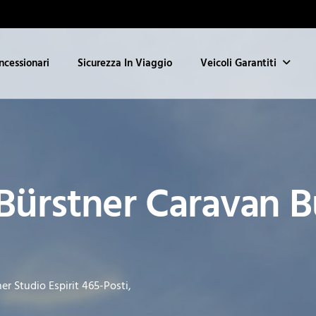
ncessionari
Sicurezza In Viaggio
Veicoli Garantiti
ürstner Caravan B
r Studio Espirit 465-Posti,