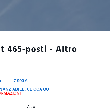
t 465-posti - Altro
a:
7.990 €
NANZIABILE, CLICCA QUI!
ORMAZIONI
Altro