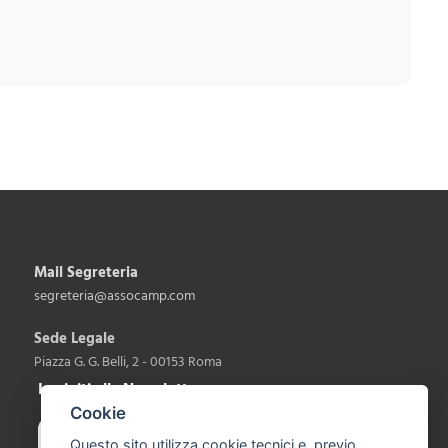
Mail Segreteria
segreteria@assocamp.com
Sede Legale
Piazza G. G. Belli, 2 - 00153 Roma
Iscriviti alla Newsletter
Cookie
Questo sito utilizza cookie tecnici e, previo