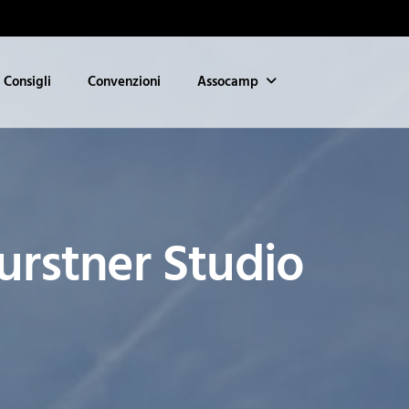
Consigli
Convenzioni
Assocamp
urstner Studio