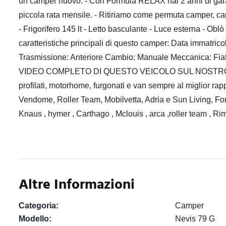
un camper nuovo. - Con Formula RELAX hai 2 anni di garanz
piccola rata mensile. - Ritiriamo come permuta camper, car
- Frigorifero 145 lt - Letto basculante - Luce esterna - Ob
caratteristiche principali di questo camper: Data immatr
Trasmissione: Anteriore Cambio: Manuale Meccanica: Fiat
VIDEO COMPLETO DI QUESTO VEICOLO SUL NOSTRO SITO UFFI
profilati, motorhome, furgonati e van sempre al miglior rap
Vendome, Roller Team, Mobilvetta, Adria e Sun Living, Font 
Knaus , hymer , Carthago , Mclouis , arca ,roller team , R
Altre Informazioni
Categoria:
Camper
Modello:
Nevis 79 G