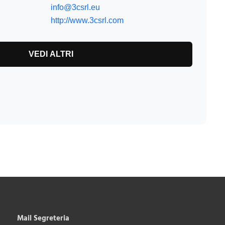
info@3csrl.eu
http://www.3csrl.com
VEDI ALTRI
Mail Segreteria