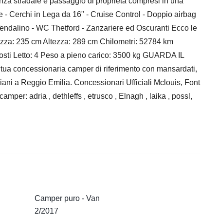
nza stradale e passaggio di proprietà compresi in una
e - Cerchi in Lega da 16" - Cruise Control - Doppio airbag
- Tendalino - WC Thetford - Zanzariere ed Oscuranti Ecco le
ezza: 235 cm Altezza: 289 cm Chilometri: 52784 km
osti Letto: 4 Peso a pieno carico: 3500 kg GUARDA IL
 concessionaria camper di riferimento con mansardati,
piani a Reggio Emilia. Concessionari Ufficiali Mclouis, Font
per: adria , dethleffs , etrusco , Elnagh , laika , possl,
Camper puro - Van
2/2017