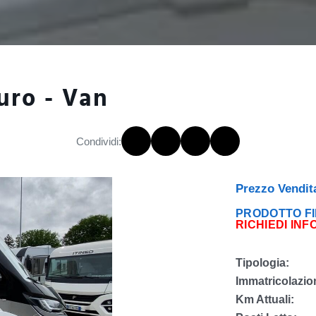
uro - Van
Condividi:
Prezzo Vendit
PRODOTTO FI
RICHIEDI INF
Tipologia:
Immatricolazio
Km Attuali: