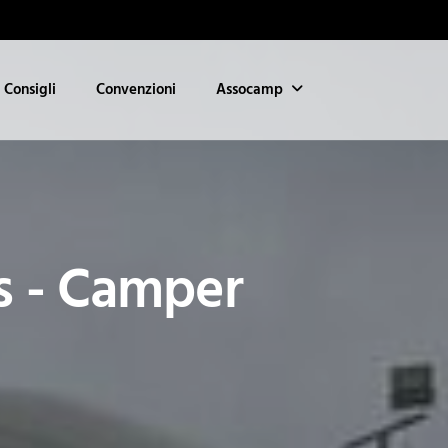
Consigli
Convenzioni
Assocamp
s - Camper