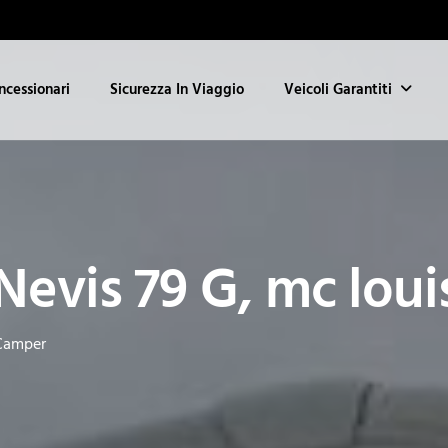
ncessionari
Sicurezza In Viaggio
Veicoli Garantiti
evis 79 G, mc loui
 Camper