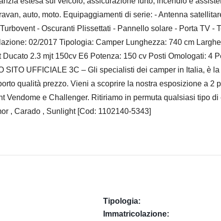
ia estesa sul veicolo, assicurazione furto, incendio e assiste
avan, auto, moto. Equipaggiamenti di serie: - Antenna satellitar
lò Turbovent - Oscuranti Plissettati - Pannello solare - Porta TV 
icolazione: 02/2017 Tipologia: Camper Lunghezza: 740 cm Largh
 Ducato 2.3 mjt 150cv E6 Potenza: 150 cv Posti Omologati: 4 P
CIALE 3C – Gli specialisti dei camper in Italia, è la tua
porto qualità prezzo. Vieni a scoprire la nostra esposizione a 2 
Vendome e Challenger. Ritiriamo in permuta qualsiasi tipo di cam
imor , Carado , Sunlight [Cod: 1102140-5343]
Tipologia:
Immatricolazione: