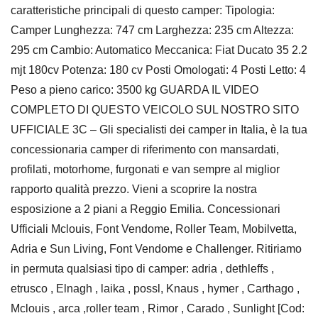
caratteristiche principali di questo camper: Tipologia:
Camper Lunghezza: 747 cm Larghezza: 235 cm Altezza:
295 cm Cambio: Automatico Meccanica: Fiat Ducato 35 2.2
mjt 180cv Potenza: 180 cv Posti Omologati: 4 Posti Letto: 4
Peso a pieno carico: 3500 kg GUARDA IL VIDEO
COMPLETO DI QUESTO VEICOLO SUL NOSTRO SITO
UFFICIALE 3C – Gli specialisti dei camper in Italia, è la tua
concessionaria camper di riferimento con mansardati,
profilati, motorhome, furgonati e van sempre al miglior
rapporto qualità prezzo. Vieni a scoprire la nostra
esposizione a 2 piani a Reggio Emilia. Concessionari
Ufficiali Mclouis, Font Vendome, Roller Team, Mobilvetta,
Adria e Sun Living, Font Vendome e Challenger. Ritiriamo
in permuta qualsiasi tipo di camper: adria , dethleffs ,
etrusco , Elnagh , laika , possl, Knaus , hymer , Carthago ,
Mclouis , arca ,roller team , Rimor , Carado , Sunlight [Cod: