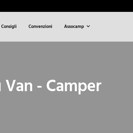
Consigli
Convenzioni
Assocamp
u Van - Camper