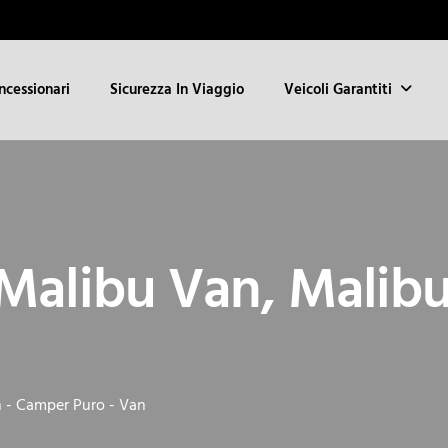
ncessionari
Sicurezza In Viaggio
Veicoli Garantiti
Malibu Van, Malib
 - Camper Puro - Van