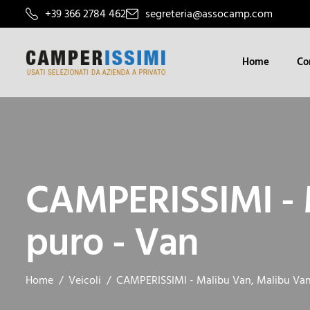
+39 366 2784 462
segreteria@assocamp.com
Home
Co
CAMPERISSIMI - 
puro - Van
Home
Veicoli
CAMPERISSIMI - Malibu Van, Malibu Van