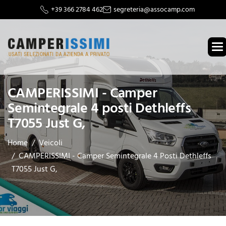
+39 366 2784 462
segreteria@assocamp.com
CAMPERISSIMI - Camper
Semintegrale 4 posti Dethleffs
T7055 Just G,
Home
Veicoli
CAMPERISSIMI - Camper Semintegrale 4 Posti Dethleffs
T7055 Just G,