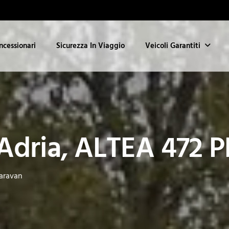
ncessionari
Sicurezza In Viaggio
Veicoli Garantiti
dria, ALTEA 472 P
aravan