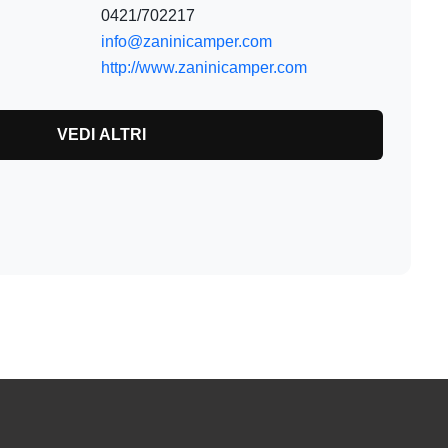
0421/702217
info@zaninicamper.com
http://www.zaninicamper.com
VEDI ALTRI