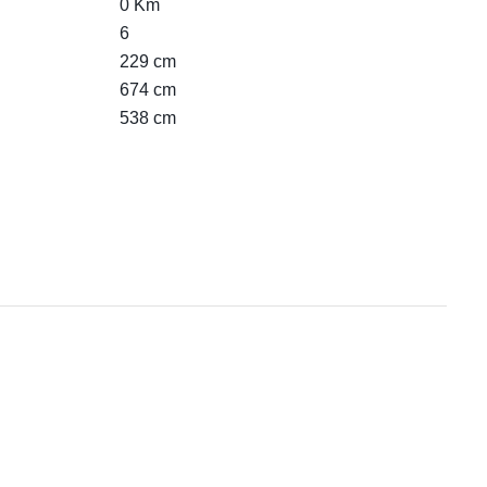
0 Km
6
229 cm
674 cm
538 cm