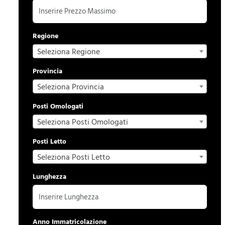
Regione
Seleziona Regione
Provincia
Seleziona Provincia
Posti Omologati
Seleziona Posti Omologati
Posti Letto
Seleziona Posti Letto
Lunghezza
Anno Immatricolazione