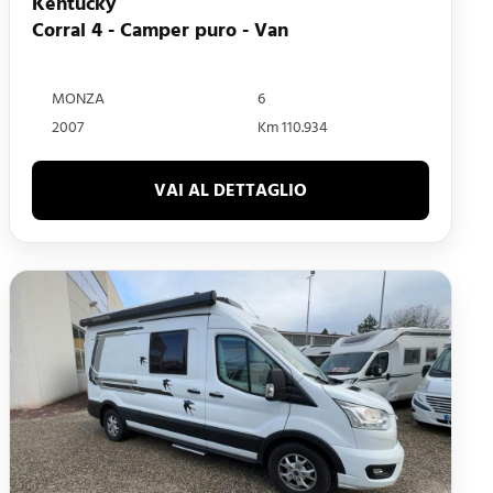
Kentucky
Corral 4 - Camper puro - Van
MONZA
6
2007
Km 110.934
VAI AL DETTAGLIO