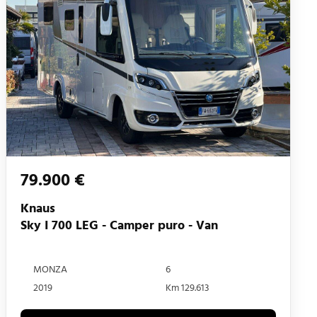
79.900 €
Knaus
Sky I 700 LEG - Camper puro - Van
MONZA
6
2019
Km 129.613