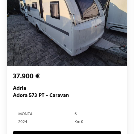
37.900 €
Adria
Adora 573 PT - Caravan
MONZA
6
2024
Km 0