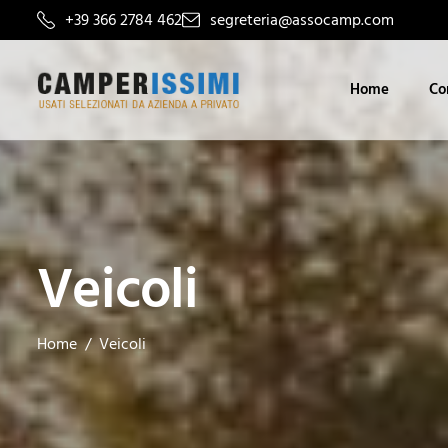
+39 366 2784 462
segreteria@assocamp.com
Home
Co
Veicoli
Home
Veicoli