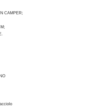
UN CAMPER;
CM;
E.
ANO
racciolo