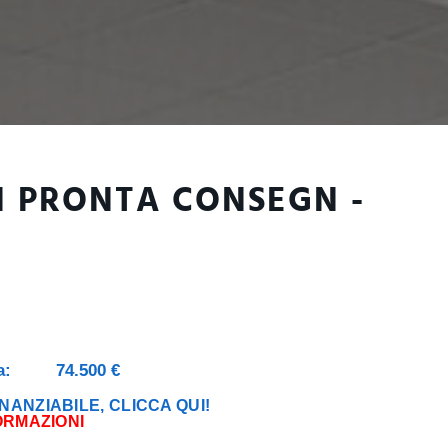
IN PRONTA CONSEGN -
a:
74.500 €
NANZIABILE, CLICCA QUI!
ORMAZIONI