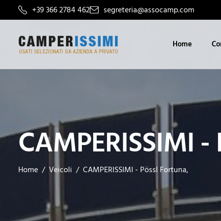
+39 366 2784 462
segreteria@assocamp.com
Home
Co
CAMPERISSIMI - P
Home
Veicoli
CAMPERISSIMI - Pössl Fortuna,