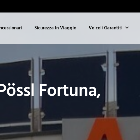
ncessionari
Sicurezza In Viaggio
Veicoli Garantiti
össl Fortuna,